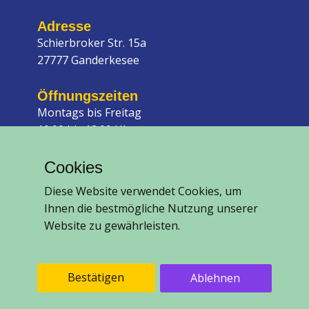
Adresse
Schierbroker Str. 15a
27777 Ganderkesee
Öffnungszeiten
Montags bis Freitag
10.00 bis 12.00 Uhr
15.30 bis 18.00 Uhr
Cookies
Impressum
Datenschutz
Diese Website verwendet Cookies, um
Ihnen die bestmögliche Nutzung unserer
Website zu gewährleisten.
Kontakt
Tel.: 04221 - 56 561
Fax: 04221 - 56 562
Bestätigen
Ablehnen
info@tieraerztin-wolter.de